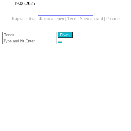
19.06.2025
Facebook
Twitter
WhatsApp
Telegram
--------------------------------------
Карта сайта |
Фотогалерея |
Теги |
Sitemap.xml |
Разное
Close
Найти:
Close
Search
for