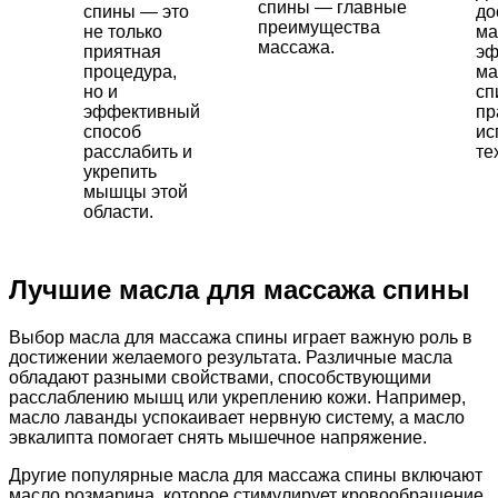
спины — главные
спины — это
до
преимущества
не только
ма
массажа.
приятная
эф
процедура,
ма
но и
сп
эффективный
пр
способ
ис
расслабить и
те
укрепить
мышцы этой
области.
Лучшие масла для массажа спины
Выбор масла для массажа спины играет важную роль в
достижении желаемого результата. Различные масла
обладают разными свойствами, способствующими
расслаблению мышц или укреплению кожи. Например,
масло лаванды успокаивает нервную систему, а масло
эвкалипта помогает снять мышечное напряжение.
Другие популярные масла для массажа спины включают
масло розмарина, которое стимулирует кровообращение,