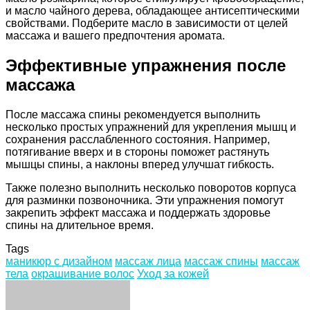
и масло чайного дерева, обладающее антисептическими
свойствами. Подберите масло в зависимости от целей
массажа и вашего предпочтения аромата.
Эффективные упражнения после
массажа
После массажа спины рекомендуется выполнить
несколько простых упражнений для укрепления мышц и
сохранения расслабленного состояния. Например,
потягивание вверх и в стороны поможет растянуть
мышцы спины, а наклоны вперед улучшат гибкость.
Также полезно выполнить несколько поворотов корпуса
для разминки позвоночника. Эти упражнения помогут
закрепить эффект массажа и поддержать здоровье
спины на длительное время.
Tags
маникюр с дизайном
массаж лица
массаж спины
массаж
тела
окрашивание волос
Уход за кожей
Facebook
Twitter
LinkedIn
Tumblr
Pinterest
Reddit
VKontakte
Odnoklassniki
Skype
WhatsApp
Telegram
Viber
Share
Print
via