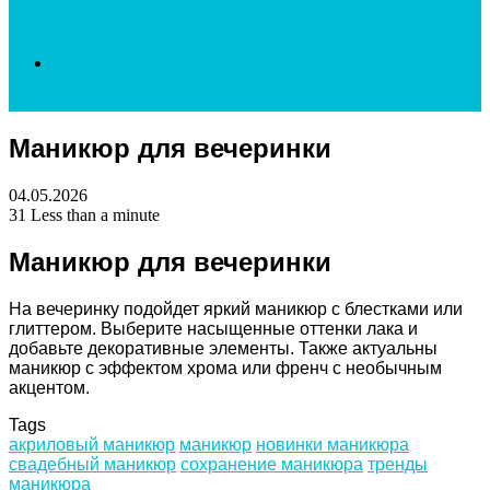
Search
Маникюр для вечеринки
for
04.05.2026
31
Less than a minute
Маникюр для вечеринки
На вечеринку подойдет яркий маникюр с блестками или
глиттером. Выберите насыщенные оттенки лака и
добавьте декоративные элементы. Также актуальны
маникюр с эффектом хрома или френч с необычным
акцентом.
Tags
акриловый маникюр
маникюр
новинки маникюра
свадебный маникюр
сохранение маникюра
тренды
маникюра