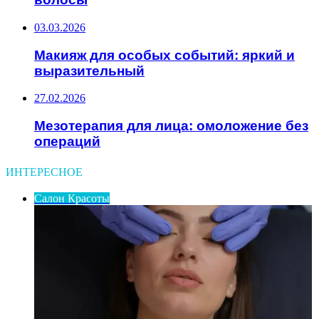
03.03.2026
Макияж для особых событий: яркий и
выразительный
27.02.2026
Мезотерапия для лица: омоложение без
операций
ИНТЕРЕСНОЕ
Салон Красоты