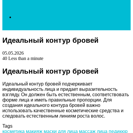
Search
Идеальный контур бровей
for
05.05.2026
40
Less than a minute
Идеальный контур бровей
Идеальный контур бровей подчеркивает
индивидуальность лица и придает выразительность
взгляду. Он должен быть естественным, соответствовать
форме лица и иметь правильные пропорции. Для
создания идеального контура бровей важно
использовать качественные косметические средства и
следовать естественным линиям роста волос.
Tags
косметика
макияж
маски для лица
массаж лица
педикюр